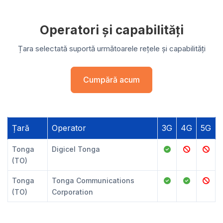
Operatori și capabilități
Țara selectată suportă următoarele rețele și capabilități
Cumpără acum
Țară
Operator
3G
4G
5G
Tonga
Digicel Tonga
(TO)
Tonga
Tonga Communications
(TO)
Corporation