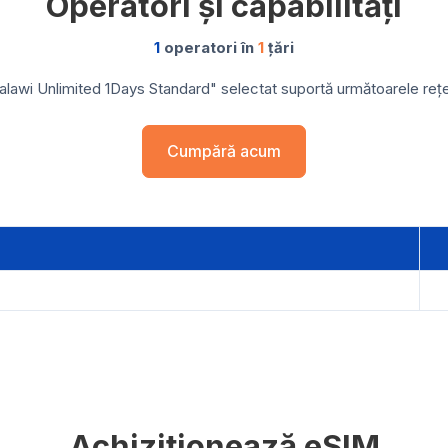
Operatori și capabilități
1
operatori în
1
țări
lawi Unlimited 1Days Standard" selectat suportă următoarele rețele
Cumpără acum
Achiziționează eSIM