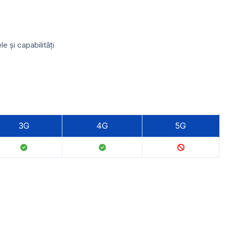
 și capabilități
3G
4G
5G