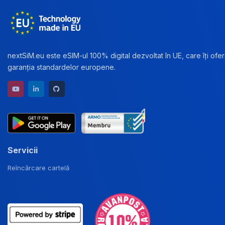
nextSiM.eu este eSIM-ul 100% digital dezvoltat în UE, care îți oferă
garanția standardelor europene.
YouTube channel
LinkedIn profile
GitHub repository
Servicii
Reîncărcare cartelă