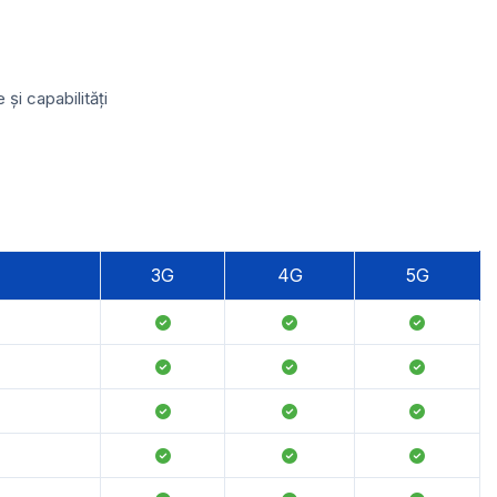
și capabilități
3G
4G
5G