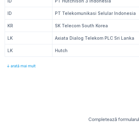
ID
PT Hutchison 3 Indonesia
ID
PT Telekomunikasi Selular Indonesia
KR
SK Telecom South Korea
LK
Axiata Dialog Telekom PLC Sri Lanka
LK
Hutch
↓ arată mai mult
Completează formularul d