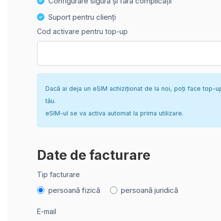
Configurare sigură și fără complicații
Suport pentru clienți
Cod activare pentru top-up
Dacă ai deja un eSIM achiziționat de la noi, poți face top-u
tău.
eSIM-ul se va activa automat la prima utilizare.
Date de facturare
Tip facturare
persoană fizică
persoană juridică
E-mail