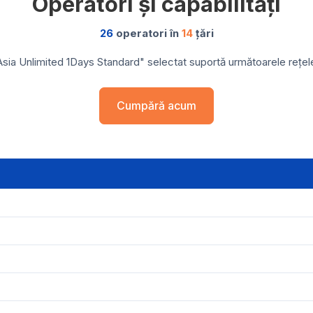
Operatori și capabilități
26
operatori în
14
țări
sia Unlimited 1Days Standard" selectat suportă următoarele rețele 
Cumpără acum