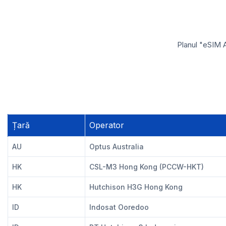
Planul "eSIM A
Țară
Operator
AU
Optus Australia
HK
CSL-M3 Hong Kong (PCCW-HKT)
HK
Hutchison H3G Hong Kong
ID
Indosat Ooredoo