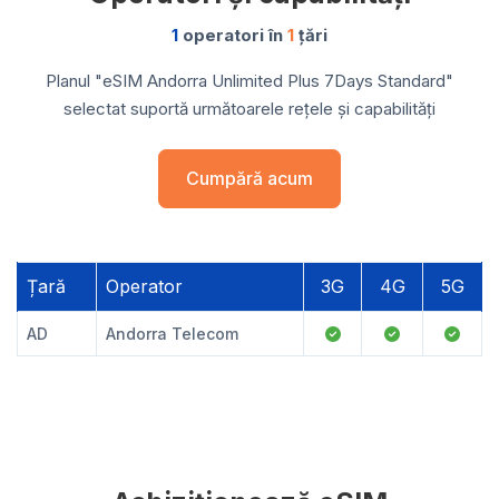
1
operatori în
1
țări
Planul "eSIM Andorra Unlimited Plus 7Days Standard"
selectat suportă următoarele rețele și capabilități
Cumpără acum
Țară
Operator
3G
4G
5G
AD
Andorra Telecom