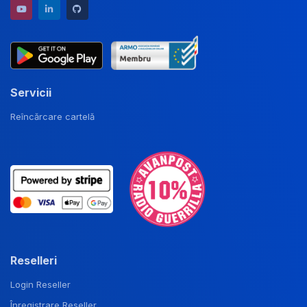
YouTube channel
LinkedIn profile
GitHub repository
Servicii
Reîncărcare cartelă
Reselleri
Login Reseller
Înregistrare Reseller