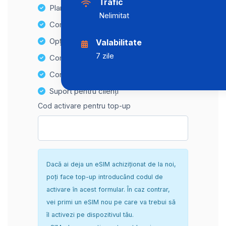
Trafic
Planuri de date nelimitate
Nelimitat
Compatibilitate cu multiple dispozitive
Opțiuni de reîncărcare ușoară
Valabilitate
7 zile
Compatibilitate Hotspot
Configurare sigură și fără complicații
Suport pentru clienți
Cod activare pentru top-up
Dacă ai deja un eSIM achiziționat de la noi,
poți face top-up introducând codul de
activare în acest formular. În caz contrar,
vei primi un eSIM nou pe care va trebui să
îl activezi pe dispozitivul tău.