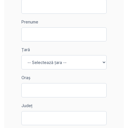
Prenume
Țară
Oraș
Județ