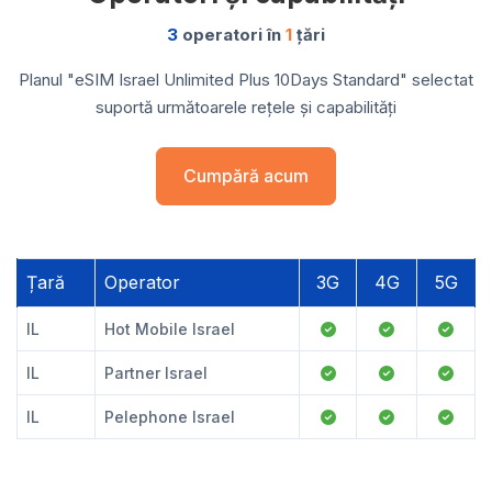
3
operatori în
1
țări
Planul "eSIM Israel Unlimited Plus 10Days Standard" selectat
suportă următoarele rețele și capabilități
Cumpără acum
Țară
Operator
3G
4G
5G
IL
Hot Mobile Israel
IL
Partner Israel
IL
Pelephone Israel