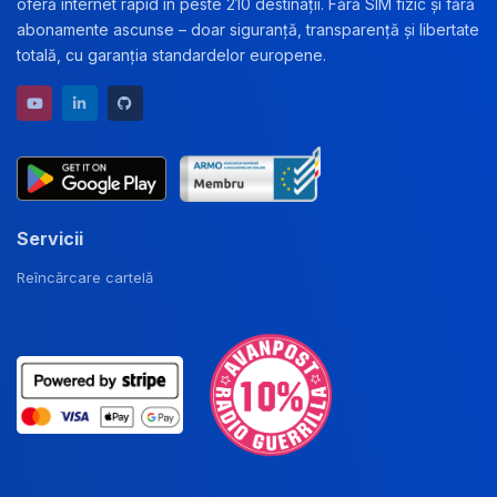
oferă internet rapid în peste 210 destinații. Fără SIM fizic și fără
abonamente ascunse – doar siguranță, transparență și libertate
totală, cu garanția standardelor europene.
YouTube channel
LinkedIn profile
GitHub repository
Servicii
Reîncărcare cartelă