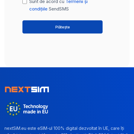
Sunt de acord cu
Termenii și
condițiile
SendSMS
Plătește
nextSiM.eu este eSIM-ul 100% digital dezvoltat în UE, care îți