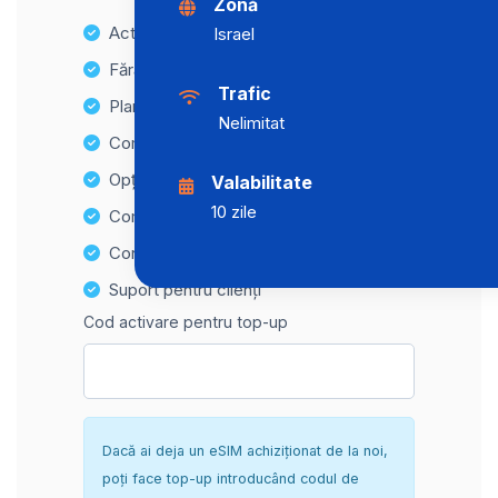
Zonă
Activare instantanee
Israel
Fără taxe ascunse
Trafic
Planuri de date nelimitate
Nelimitat
Compatibilitate cu multiple dispozitive
Opțiuni de reîncărcare ușoară
Valabilitate
10 zile
Compatibilitate Hotspot
Configurare sigură și fără complicații
Suport pentru clienți
Cod activare pentru top-up
Dacă ai deja un eSIM achiziționat de la noi,
poți face top-up introducând codul de