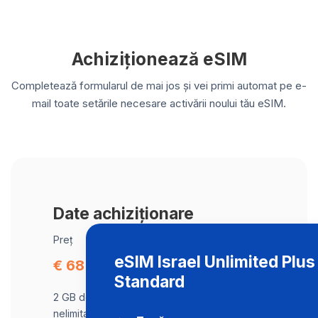
Achiziționează eSIM
Completează formularul de mai jos și vei primi automat pe e-
mail toate setările necesare activării noului tău eSIM.
Date achiziționare
Preț
eSIM Israel Unlimited Plu
€ 68.44
Standard
2 GB de date la viteză maximă, apoi trafic
nelimitat la o viteză de 2 Mbps .