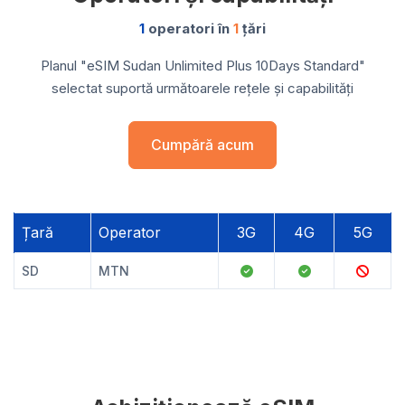
1
operatori în
1
țări
Planul "eSIM Sudan Unlimited Plus 10Days Standard"
selectat suportă următoarele rețele și capabilități
Cumpără acum
Țară
Operator
3G
4G
5G
SD
MTN