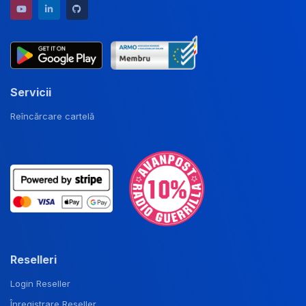
YouTube channel
LinkedIn profile
GitHub repository
Servicii
Reîncărcare cartelă
Reselleri
Login Reseller
Înregistrare Reseller