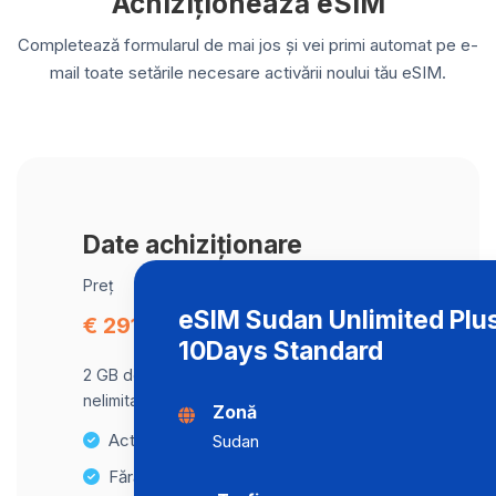
Achiziționează eSIM
Completează formularul de mai jos și vei primi automat pe e-
mail toate setările necesare activării noului tău eSIM.
Date achiziționare
Preț
eSIM Sudan Unlimited Plu
€ 291.63
10Days Standard
2 GB de date la viteză maximă, apoi trafic
nelimitat la o viteză de 2 Mbps .
Zonă
Activare instantanee
Sudan
Fără taxe ascunse