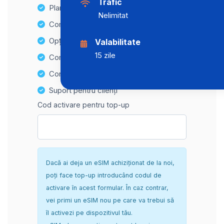
Trafic
Planuri de date nelimitate
Nelimitat
Compatibilitate cu multiple dispozitive
Opțiuni de reîncărcare ușoară
Valabilitate
15 zile
Compatibilitate Hotspot
Configurare sigură și fără complicații
Suport pentru clienți
Cod activare pentru top-up
Dacă ai deja un eSIM achiziționat de la noi,
poți face top-up introducând codul de
activare în acest formular. În caz contrar,
vei primi un eSIM nou pe care va trebui să
îl activezi pe dispozitivul tău.