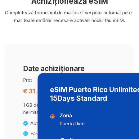
Achiziționează eSIM
Completează formularul de mai jos și vei primi automat pe e-
mail toate setările necesare activării noului tău eSIM.
Date achiziționare
Preț
eSIM Puerto Rico Unlimite
€ 31.30
15Days Standard
1 GB de date la viteză maximă, apoi trafic
nelimitat la o viteză de 512 Kbps .
Zonă
Activare instantanee
Puerto Rico
Fără taxe ascunse