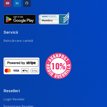
YouTube channel
LinkedIn profile
GitHub repository
Servicii
Reîncărcare cartelă
Reselleri
Login Reseller
Înregistrare Reseller