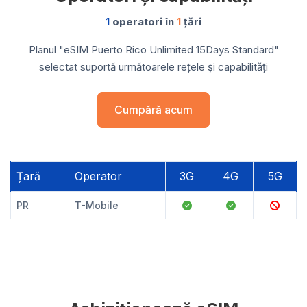
1
operatori în
1
țări
Planul "eSIM Puerto Rico Unlimited 15Days Standard"
selectat suportă următoarele rețele și capabilități
Cumpără acum
Țară
Operator
3G
4G
5G
PR
T-Mobile