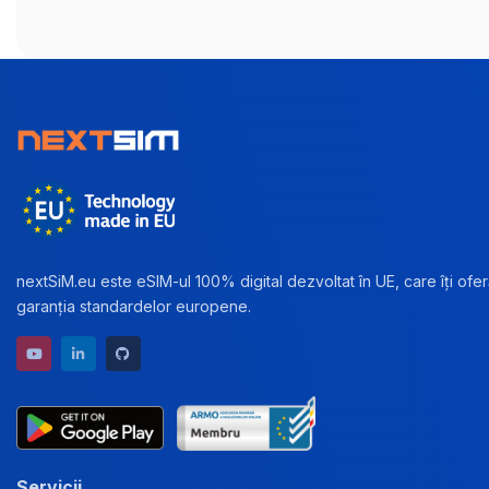
nextSiM.eu este eSIM-ul 100% digital dezvoltat în UE, care îți oferă
garanția standardelor europene.
YouTube channel
LinkedIn profile
GitHub repository
Servicii