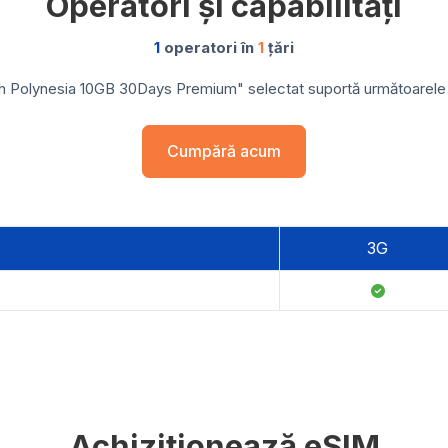
Operatori și capabilități
1
operatori în
1
țări
 Polynesia 10GB 30Days Premium" selectat suportă următoarele re
Cumpără acum
3G
Achiziționează eSIM