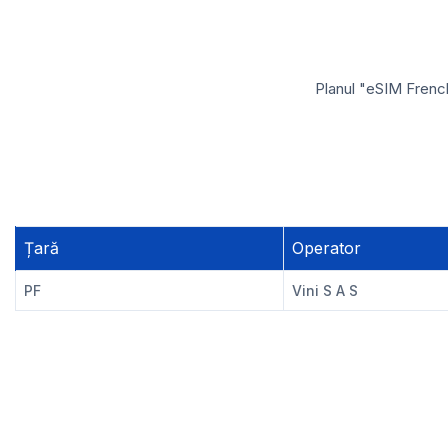
Planul "eSIM French
Țară
Operator
PF
Vini S A S