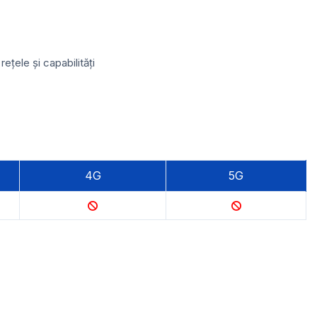
țele și capabilități
4G
5G