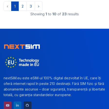
‹
1
2
3
›
Showing
1
to
10
of
23
results
nextSiM.eu este eSIM-ul 100% digital dezvoltat în UE, care îți
oferă internet rapid în peste 210 destinații. Fără SIM fizic și fără
abonamente ascunse – doar siguranță, transparență și libertate
totală, cu garanția standardelor europene.
YouTube channel
LinkedIn profile
GitHub repository