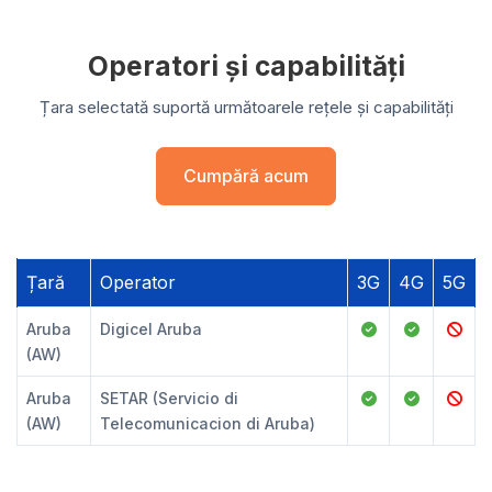
Operatori și capabilități
Țara selectată suportă următoarele rețele și capabilități
Cumpără acum
Țară
Operator
3G
4G
5G
Aruba
Digicel Aruba
(AW)
Aruba
SETAR (Servicio di
(AW)
Telecomunicacion di Aruba)