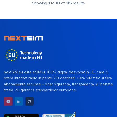
Showing
1
to
10
of
115
results
nextSiM.eu este eSIM-ul 100% digital dezvoltat în UE, care îți
oferă internet rapid în peste 210 destinații. Fără SIM fizic și fără
abonamente ascunse – doar siguranță, transparență și libertate
totală, cu garanția standardelor europene.
YouTube channel
LinkedIn profile
GitHub repository