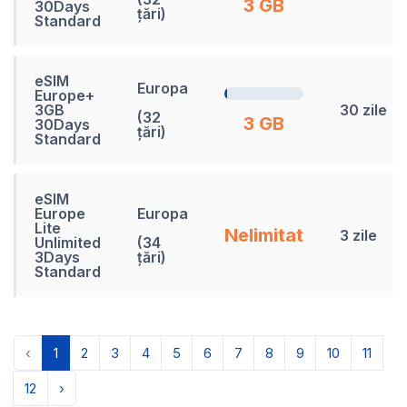
3 GB
30Days
țări)
Standard
eSIM
Europa
Europe+
3GB
30 zile
(32
3 GB
30Days
țări)
Standard
eSIM
Europe
Europa
Lite
Nelimitat
3 zile
Unlimited
(34
3Days
țări)
Standard
‹
1
2
3
4
5
6
7
8
9
10
11
12
›