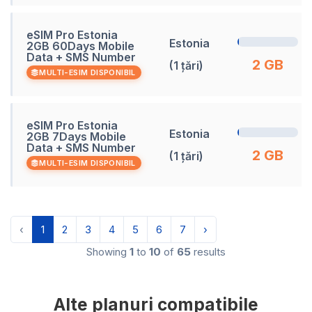
eSIM Pro Estonia
Estonia
2GB 60Days Mobile
Data + SMS Number
2 GB
(1 țări)
MULTI-ESIM DISPONIBIL
eSIM Pro Estonia
Estonia
2GB 7Days Mobile
Data + SMS Number
2 GB
(1 țări)
MULTI-ESIM DISPONIBIL
‹
1
2
3
4
5
6
7
›
Showing
1
to
10
of
65
results
Alte planuri compatibile