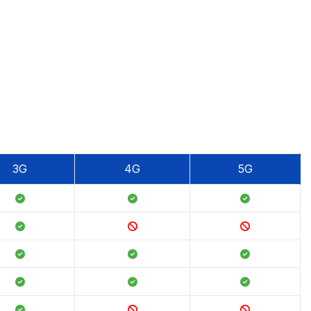
3G
4G
5G