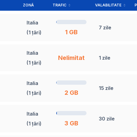
ZONĂ
TRAFIC
VALABILITATE
P
Italia
7 zile
1 GB
(1 țări)
Italia
Nelimitat
1 zile
(1 țări)
Italia
15 zile
2 GB
(1 țări)
Italia
30 zile
3 GB
(1 țări)