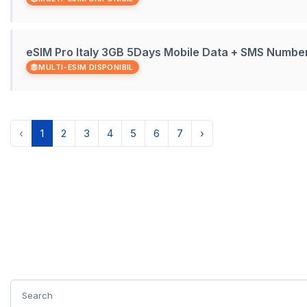
eSIM Pro Italy 3GB 5Days Mobile Data + SMS Numbe
MULTI-ESIM DISPONIBIL
‹
1
2
3
4
5
6
7
›