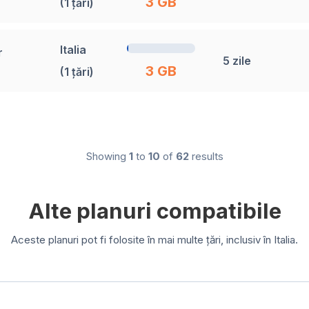
3 GB
(1 țări)
Italia
r
5 zile
3 GB
(1 țări)
Showing
1
to
10
of
62
results
Alte planuri compatibile
Aceste planuri pot fi folosite în mai multe țări, inclusiv în Italia.