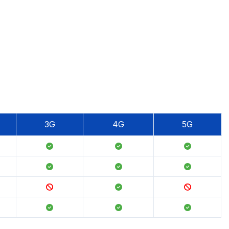
3G
4G
5G