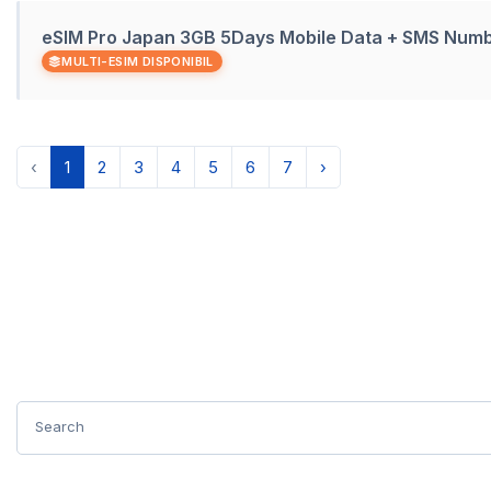
eSIM Pro Japan 3GB 5Days Mobile Data + SMS Num
MULTI-ESIM DISPONIBIL
‹
1
2
3
4
5
6
7
›