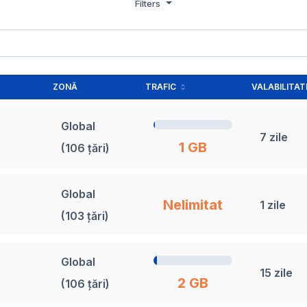
Filters
ZONĂ
TRAFIC
VALABILITAT
Global
7 zile
1 GB
(106 țări)
Global
Nelimitat
1 zile
(103 țări)
Global
15 zile
2 GB
(106 țări)