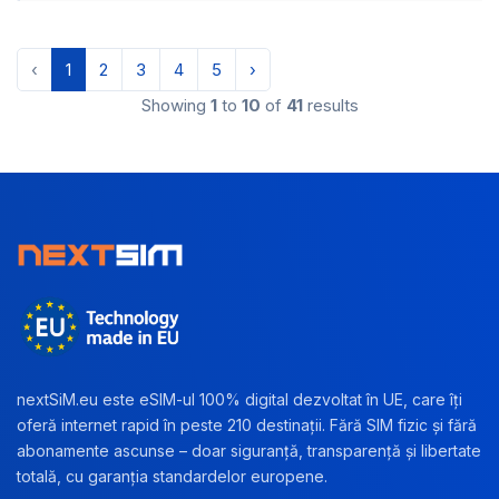
‹
1
2
3
4
5
›
Showing
1
to
10
of
41
results
nextSiM.eu este eSIM-ul 100% digital dezvoltat în UE, care îți
oferă internet rapid în peste 210 destinații. Fără SIM fizic și fără
abonamente ascunse – doar siguranță, transparență și libertate
totală, cu garanția standardelor europene.