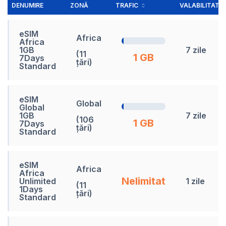
DENUMIRE
ZONĂ
TRAFIC
VALABILITATE
eSIM
Africa
Africa
1GB
7 zile
(11
1 GB
7Days
țări)
Standard
eSIM
Global
Global
1GB
7 zile
(106
1 GB
7Days
țări)
Standard
eSIM
Africa
Africa
Nelimitat
Unlimited
1 zile
(11
1Days
țări)
Standard