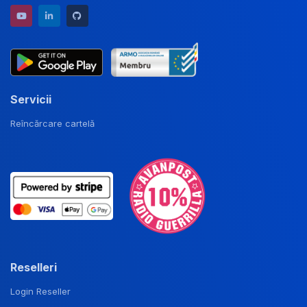
YouTube channel
LinkedIn profile
GitHub repository
Servicii
Reîncărcare cartelă
Reselleri
Login Reseller