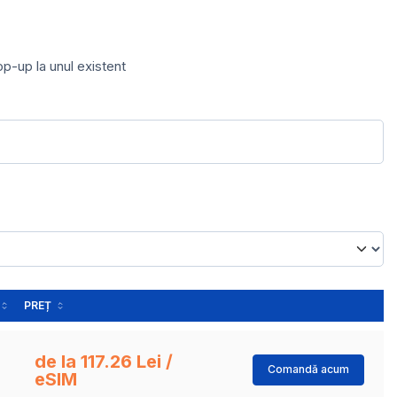
op-up la unul existent
PREȚ
de la 117.26 Lei /
Comandă acum
eSIM