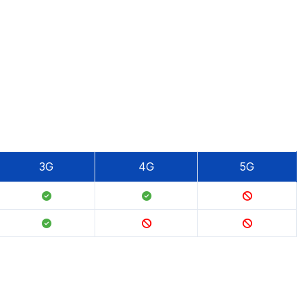
3G
4G
5G