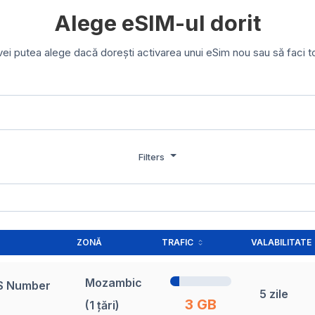
Alege eSIM-ul dorit
 vei putea alege dacă dorești activarea unui eSim nou sau să faci t
Filters
ZONĂ
TRAFIC
VALABILITATE
Mozambic
MS Number
5 zile
3 GB
(1 țări)