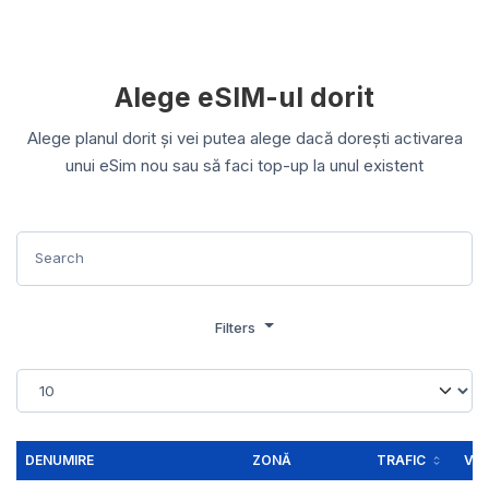
Alege eSIM-ul dorit
Alege planul dorit și vei putea alege dacă dorești activarea
unui eSim nou sau să faci top-up la unul existent
Filters
DENUMIRE
ZONĂ
TRAFIC
VAL