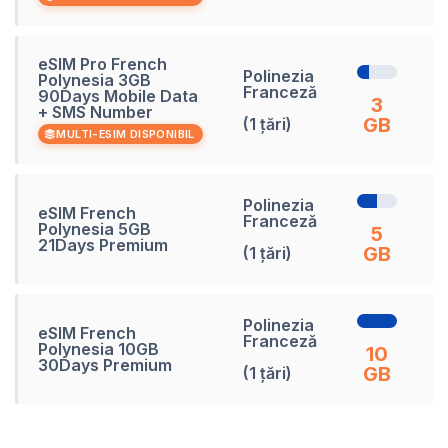
eSIM Pro French
Polinezia
Polynesia 3GB
Franceză
90Days Mobile Data
9
3
+ SMS Number
GB
(1 țări)
MULTI-ESIM DISPONIBIL
Polinezia
eSIM French
Franceză
Polynesia 5GB
2
5
21Days Premium
GB
(1 țări)
Polinezia
eSIM French
Franceză
Polynesia 10GB
3
10
30Days Premium
GB
(1 țări)