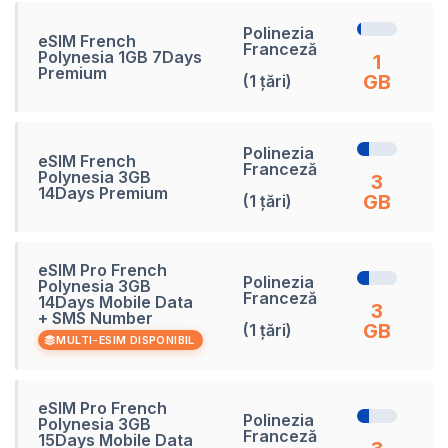
Polinezia
eSIM French
Franceză
Polynesia 1GB 7Days
7
1
Premium
GB
(1 țări)
Polinezia
eSIM French
Franceză
Polynesia 3GB
1
3
14Days Premium
GB
(1 țări)
eSIM Pro French
Polinezia
Polynesia 3GB
Franceză
14Days Mobile Data
1
3
+ SMS Number
GB
(1 țări)
MULTI-ESIM DISPONIBIL
eSIM Pro French
Polinezia
Polynesia 3GB
Franceză
15Days Mobile Data
1