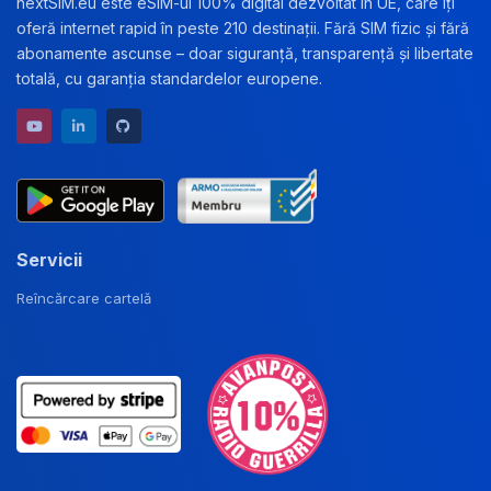
nextSiM.eu este eSIM-ul 100% digital dezvoltat în UE, care îți
oferă internet rapid în peste 210 destinații. Fără SIM fizic și fără
abonamente ascunse – doar siguranță, transparență și libertate
totală, cu garanția standardelor europene.
YouTube channel
LinkedIn profile
GitHub repository
Servicii
Reîncărcare cartelă