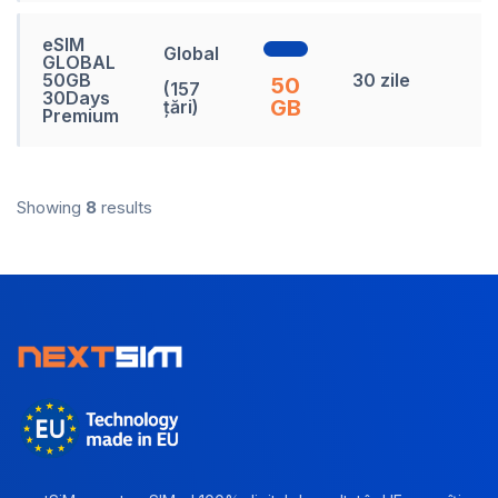
eSIM
Global
GLOBAL
7
50GB
30 zile
50
(157
L
30Days
GB
țări)
Premium
Showing
8
results