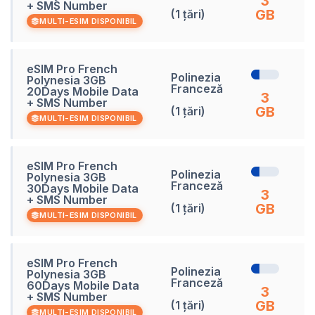
3
+ SMS Number
GB
(1 țări)
MULTI-ESIM DISPONIBIL
eSIM Pro French
Polinezia
Polynesia 3GB
Franceză
20Days Mobile Data
2
3
+ SMS Number
GB
(1 țări)
MULTI-ESIM DISPONIBIL
eSIM Pro French
Polinezia
Polynesia 3GB
Franceză
30Days Mobile Data
3
3
+ SMS Number
GB
(1 țări)
MULTI-ESIM DISPONIBIL
eSIM Pro French
Polinezia
Polynesia 3GB
Franceză
60Days Mobile Data
6
3
+ SMS Number
GB
(1 țări)
MULTI-ESIM DISPONIBIL