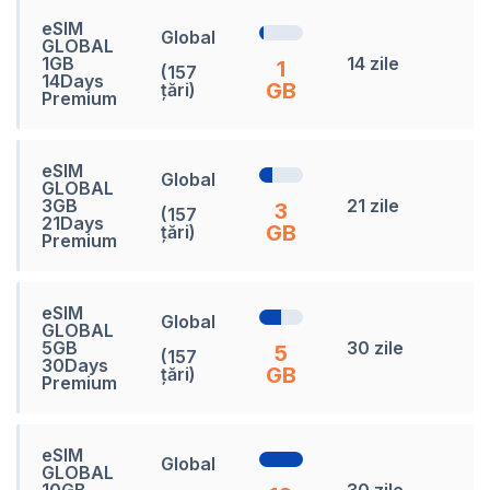
eSIM
Global
GLOBAL
1
1GB
14 zile
1
(157
L
14Days
GB
țări)
Premium
eSIM
Global
GLOBAL
4
3GB
21 zile
3
(157
L
21Days
GB
țări)
Premium
eSIM
Global
GLOBAL
7
5GB
30 zile
5
(157
L
30Days
GB
țări)
Premium
eSIM
Global
GLOBAL
1