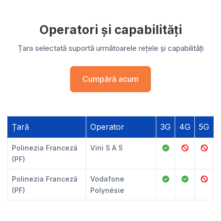
Operatori și capabilități
Țara selectată suportă următoarele rețele și capabilități
Cumpără acum
Țară
Operator
3G
4G
5G
Polinezia Franceză
Vini S A S
(PF)
Polinezia Franceză
Vodafone
(PF)
Polynésie