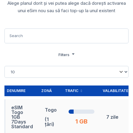
Alege planul dorit și vei putea alege dacă dorești activarea
unui eSim nou sau să faci top-up la unul existent
Filters
DENUMIRE
ZONĂ
TRAFIC
VALABILITATE
eSIM
Togo
Togo
1GB
7 zile
(1
1 GB
7Days
țări)
Standard