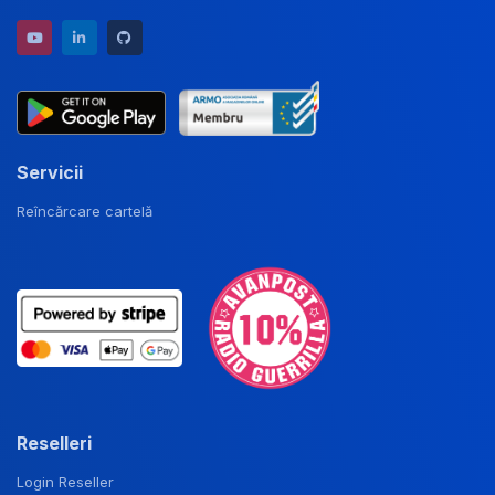
YouTube channel
LinkedIn profile
GitHub repository
Servicii
Reîncărcare cartelă
Reselleri
Login Reseller