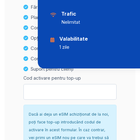
Fără taxe ascunse
Trafic
Planuri de date nelimitate
Nelimitat
Compatibilitate cu multiple dispozitive
Opțiuni de reîncărcare ușoară
Valabilitate
1 zile
Compatibilitate Hotspot
Configurare sigură și fără complicații
Suport pentru clienți
Cod activare pentru top-up
Dacă ai deja un eSIM achiziționat de la noi,
poți face top-up introducând codul de
activare în acest formular. În caz contrar,
vei primi un eSIM nou pe care va trebui să