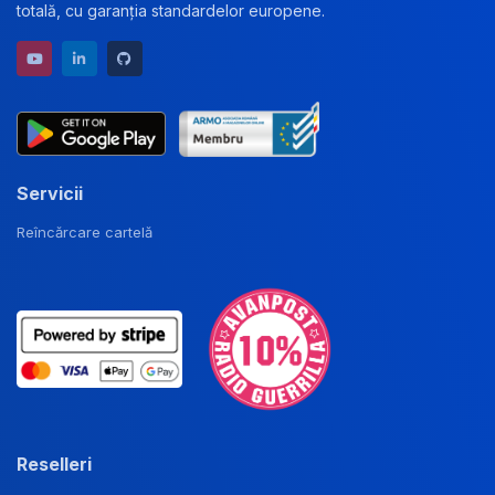
totală, cu garanția standardelor europene.
YouTube channel
LinkedIn profile
GitHub repository
Servicii
Reîncărcare cartelă
Reselleri