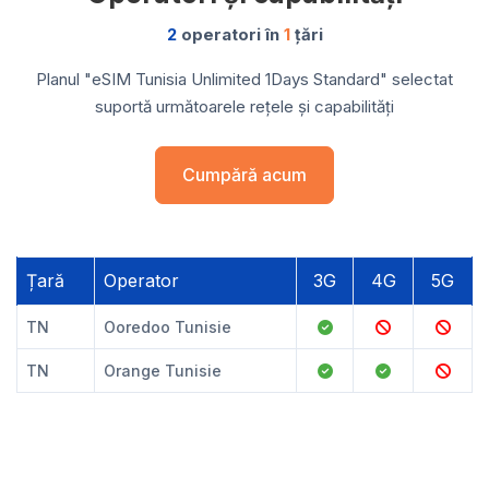
2
operatori în
1
țări
Planul "eSIM Tunisia Unlimited 1Days Standard" selectat
suportă următoarele rețele și capabilități
Cumpără acum
Țară
Operator
3G
4G
5G
TN
Ooredoo Tunisie
TN
Orange Tunisie