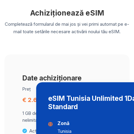
Achiziționează eSIM
Completează formularul de mai jos și vei primi automat pe e-
mail toate setările necesare activării noului tău eSIM.
Date achiziționare
Preț
eSIM Tunisia Unlimited 1D
€ 2.66
Standard
1 GB de date la viteză maximă, apoi trafic
nelimitat la o viteză de 512 Kbps .
Zonă
Activare instantanee
Tunisia