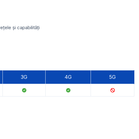
ele și capabilități
3G
4G
5G