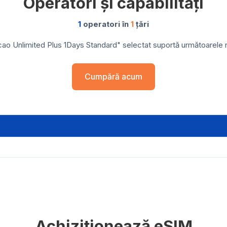
Operatori și capabilități
1
operatori în
1
țări
ao Unlimited Plus 1Days Standard" selectat suportă următoarele reț
Cumpără acum
Achiziționează eSIM