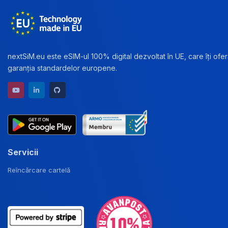
nextSiM.eu este eSIM-ul 100% digital dezvoltat în UE, care îți oferă
garanția standardelor europene.
YouTube channel
LinkedIn profile
GitHub repository
Servicii
Reîncărcare cartelă