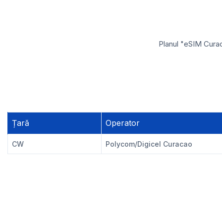
Planul "eSIM Curac
Țară
Operator
CW
Polycom/Digicel Curacao