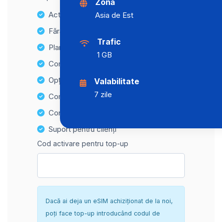
Zonă
Activare instantanee
Asia de Est
Fără taxe ascunse
Trafic
Planuri de date nelimitate
1 GB
Compatibilitate cu multiple dispozitive
Opțiuni de reîncărcare ușoară
Valabilitate
7 zile
Compatibilitate Hotspot
Configurare sigură și fără complicații
Suport pentru clienți
Cod activare pentru top-up
Dacă ai deja un eSIM achiziționat de la noi,
poți face top-up introducând codul de