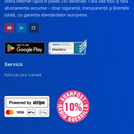
oferă internet rapid în peste 210 destinații. Fără SIM fizic și fără
abonamente ascunse – doar siguranță, transparență și libertate
totală, cu garanția standardelor europene.
YouTube channel
LinkedIn profile
GitHub repository
Servicii
Reîncărcare cartelă