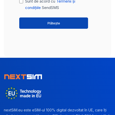
Sunt de acord cu
Termenii și
condițiile
SendSMS
Plătește
nextSiM.eu este eSIM-ul 100% digital dezvoltat în UE, care îți