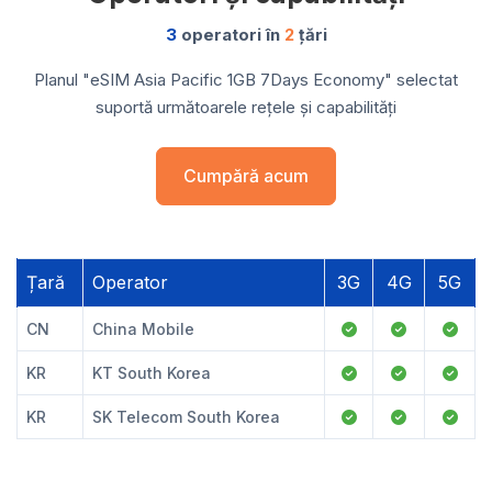
3
operatori în
2
țări
Planul "eSIM Asia Pacific 1GB 7Days Economy" selectat
suportă următoarele rețele și capabilități
Cumpără acum
Țară
Operator
3G
4G
5G
CN
China Mobile
KR
KT South Korea
KR
SK Telecom South Korea