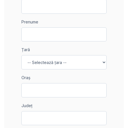
Prenume
Țară
Oraș
Județ