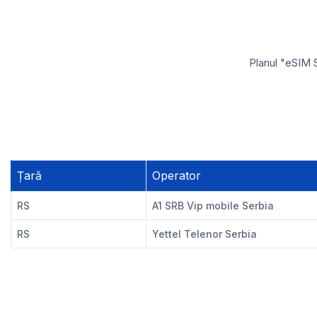
Planul "eSIM 
Țară
Operator
RS
A1 SRB Vip mobile Serbia
RS
Yettel Telenor Serbia