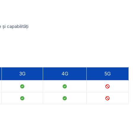
i capabilități
3G
4G
5G