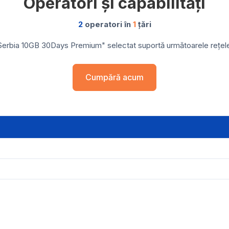
Operatori și capabilități
2
operatori în
1
țări
Serbia 10GB 30Days Premium" selectat suportă următoarele rețele ș
Cumpără acum