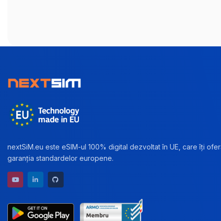
nextSiM.eu este eSIM-ul 100% digital dezvoltat în UE, care îți oferă
garanția standardelor europene.
YouTube channel
LinkedIn profile
GitHub repository