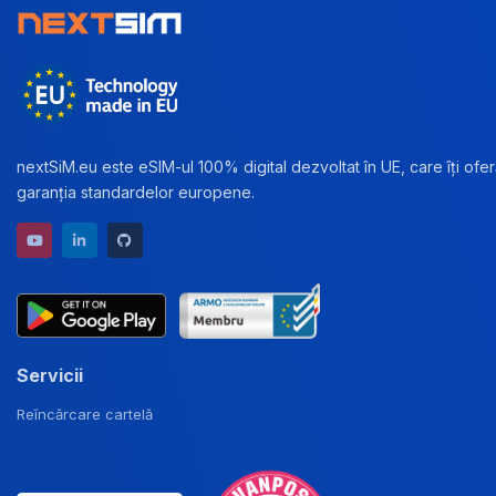
nextSiM.eu este eSIM-ul 100% digital dezvoltat în UE, care îți oferă
garanția standardelor europene.
YouTube channel
LinkedIn profile
GitHub repository
Servicii
Reîncărcare cartelă