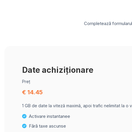
Completează formularul d
Date achiziționare
Preț
€ 14.45
1 GB de date la viteză maximă, apoi trafic nelimitat la o 
Activare instantanee
Fără taxe ascunse