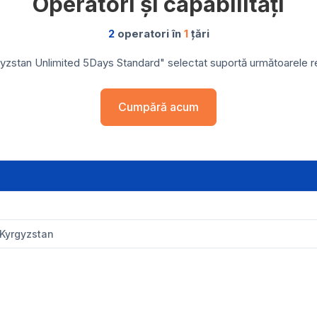
Operatori și capabilități
2
operatori în
1
țări
yzstan Unlimited 5Days Standard" selectat suportă următoarele rețe
Cumpără acum
 Kyrgyzstan