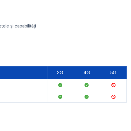
le și capabilități
3G
4G
5G