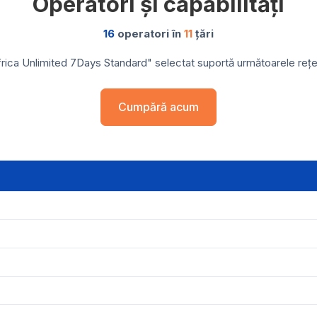
Operatori și capabilități
16
operatori în
11
țări
rica Unlimited 7Days Standard" selectat suportă următoarele rețele
Cumpără acum