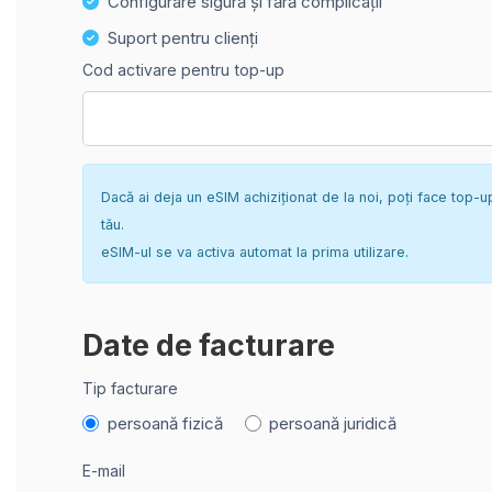
Configurare sigură și fără complicații
Suport pentru clienți
Cod activare pentru top-up
Dacă ai deja un eSIM achiziționat de la noi, poți face top-u
tău.
eSIM-ul se va activa automat la prima utilizare.
Date de facturare
Tip facturare
persoană fizică
persoană juridică
E-mail