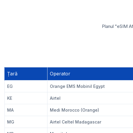
Planul "eSIM Af
Țară
Operator
EG
Orange EMS Mobinil Egypt
KE
Airtel
MA
Medi Morocco (Orange)
MG
Airtel Celtel Madagascar