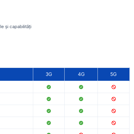
 și capabilități
3G
4G
5G