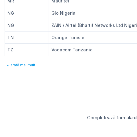
MR
Mauritel
NG
Glo Nigeria
NG
ZAIN / Airtel (Bharti) Networks Ltd Niger
TN
Orange Tunisie
TZ
Vodacom Tanzania
↓ arată mai mult
Completează formularul d