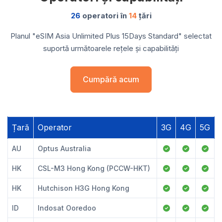
26
operatori în
14
țări
Planul "eSIM Asia Unlimited Plus 15Days Standard" selectat
suportă următoarele rețele și capabilități
Cumpără acum
Țară
Operator
3G
4G
5G
AU
Optus Australia
HK
CSL-M3 Hong Kong (PCCW-HKT)
HK
Hutchison H3G Hong Kong
ID
Indosat Ooredoo