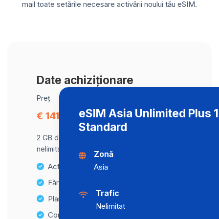
mail toate setările necesare activării noului tău eSIM.
Date achiziționare
Preț
eSIM Asia Unlimited Plus
€ 141.79
Standard
2 GB de date la viteză maximă, apoi trafic
nelimitat la o viteză de 2 Mbps .
Zonă
Activare instantanee
Asia
Fără taxe ascunse
Trafic
Planuri de date nelimitate
Nelimitat
Compatibilitate cu multiple dispozitive