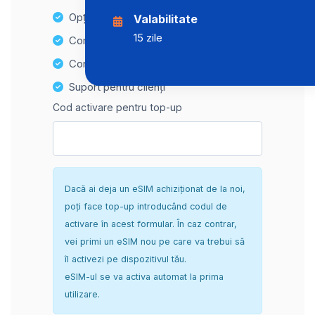
Opțiuni de reîncărcare ușoară
Valabilitate
15 zile
Compatibilitate Hotspot
Configurare sigură și fără complicații
Suport pentru clienți
Cod activare pentru top-up
Dacă ai deja un eSIM achiziționat de la noi,
poți face top-up introducând codul de
activare în acest formular. În caz contrar,
vei primi un eSIM nou pe care va trebui să
îl activezi pe dispozitivul tău.
eSIM-ul se va activa automat la prima
utilizare.