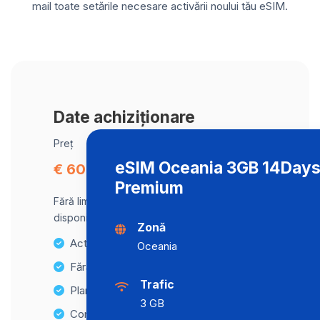
mail toate setările necesare activării noului tău eSIM.
Date achiziționare
Preț
eSIM Oceania 3GB 14Day
€ 60.00
Premium
Fără limită de date, viteză maximă
disponibilă.
Zonă
Activare instantanee
Oceania
Fără taxe ascunse
Trafic
Planuri de date nelimitate
3 GB
Compatibilitate cu multiple dispozitive