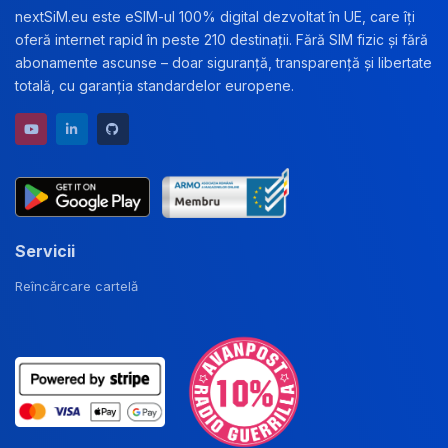
nextSiM.eu este eSIM-ul 100% digital dezvoltat în UE, care îți
oferă internet rapid în peste 210 destinații. Fără SIM fizic și fără
abonamente ascunse – doar siguranță, transparență și libertate
totală, cu garanția standardelor europene.
YouTube channel
LinkedIn profile
GitHub repository
Servicii
Reîncărcare cartelă