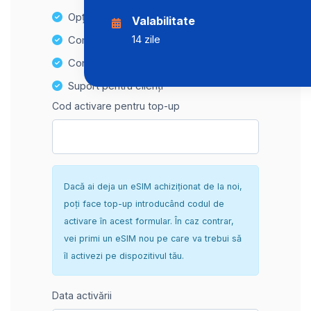
Opțiuni de reîncărcare ușoară
Valabilitate
14 zile
Compatibilitate Hotspot
Configurare sigură și fără complicații
Suport pentru clienți
Cod activare pentru top-up
Dacă ai deja un eSIM achiziționat de la noi,
poți face top-up introducând codul de
activare în acest formular. În caz contrar,
vei primi un eSIM nou pe care va trebui să
îl activezi pe dispozitivul tău.
Data activării