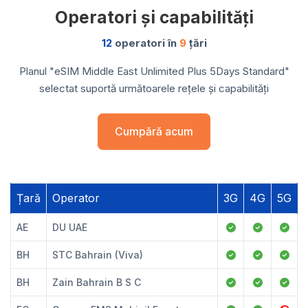
Operatori și capabilități
12
operatori în
9
țări
Planul "eSIM Middle East Unlimited Plus 5Days Standard"
selectat suportă următoarele rețele și capabilități
Cumpără acum
Țară
Operator
3G
4G
5G
AE
DU UAE
BH
STC Bahrain (Viva)
BH
Zain Bahrain B S C