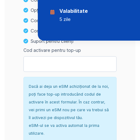
Opțiuni de reîncărcare ușoară
Valabilitate
5 zile
Compatibilitate Hotspot
Configurare sigură și fără complicații
Suport pentru clienți
Cod activare pentru top-up
Dacă ai deja un eSIM achiziționat de la noi,
poți face top-up introducând codul de
activare în acest formular. În caz contrar,
vei primi un eSIM nou pe care va trebui să
îl activezi pe dispozitivul tău.
eSIM-ul se va activa automat la prima
utilizare.