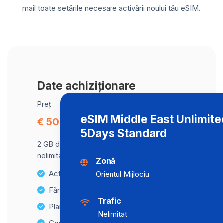
mail toate setările necesare activării noului tău eSIM.
Date achiziționare
Preț
eSIM Middle East Unlimite
€ 50.43
5Days Standard
2 GB de date la viteză maximă, apoi trafic
nelimitat la o viteză de 2 Mbps .
Zonă
Activare instantanee
Orientul Mijlociu
Fără taxe ascunse
Trafic
Planuri de date nelimitate
Nelimitat
Compatibilitate cu multiple dispozitive