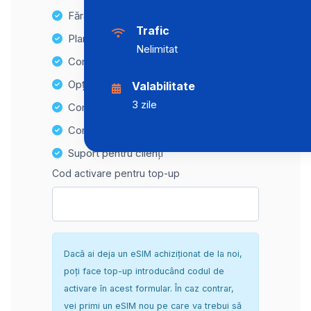
Fără taxe ascunse
Trafic
Planuri de date nelimitate
Nelimitat
Compatibilitate cu multiple dispozitive
Opțiuni de reîncărcare ușoară
Valabilitate
3 zile
Compatibilitate Hotspot
Configurare sigură și fără complicații
Suport pentru clienți
Cod activare pentru top-up
Dacă ai deja un eSIM achiziționat de la noi,
poți face top-up introducând codul de
activare în acest formular. În caz contrar,
vei primi un eSIM nou pe care va trebui să