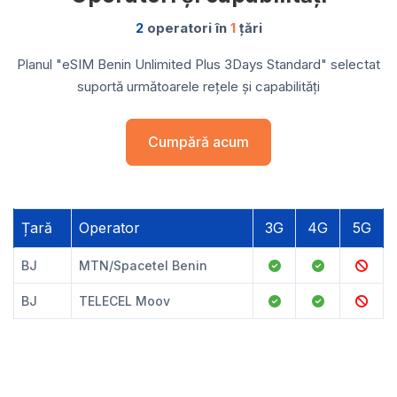
2
operatori în
1
țări
Planul "eSIM Benin Unlimited Plus 3Days Standard" selectat
suportă următoarele rețele și capabilități
Cumpără acum
Țară
Operator
3G
4G
5G
BJ
MTN/Spacetel Benin
BJ
TELECEL Moov