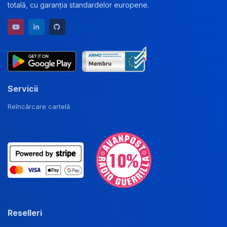
totală, cu garanția standardelor europene.
YouTube channel
LinkedIn profile
GitHub repository
Servicii
Reîncărcare cartelă
Reselleri