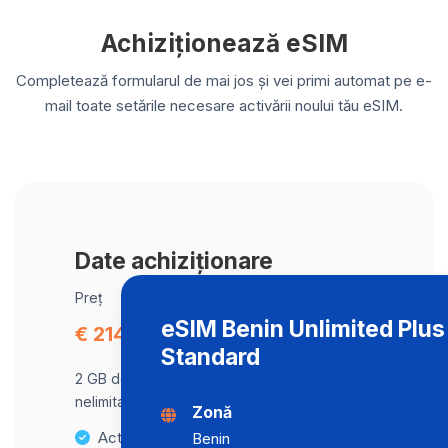
Achiziționează eSIM
Completează formularul de mai jos și vei primi automat pe e-
mail toate setările necesare activării noului tău eSIM.
Date achiziționare
Preț
eSIM Benin Unlimited Plu
€ 214.40
Standard
2 GB de date la viteză maximă, apoi trafic
nelimitat la o viteză de 2 Mbps .
Zonă
Activare instantanee
Benin